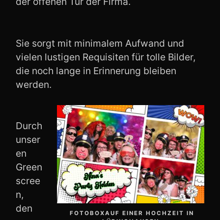
der offenen Tür der Firma.
Sie sorgt mit minimalem Aufwand und
vielen lustigen Requisiten für tolle Bilder,
die noch lange in Erinnerung bleiben
werden.
Durch
unser
en
Green
scree
n,
den
FOTOBOXAUF EINER HOCHZEIT IN