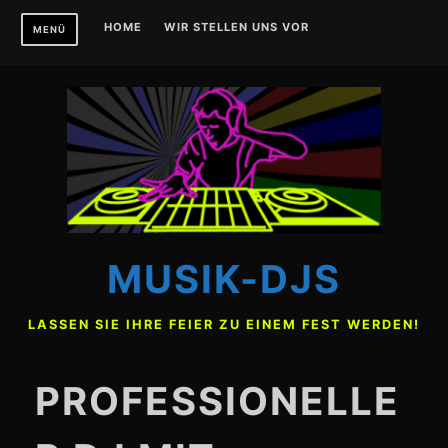
Zum
HOME
WIR STELLEN UNS VOR
MENÜ
Inhalt
springen
MUSIK-DJS
LASSEN SIE IHRE FEIER ZU EINEM FEST WERDEN!
PROFESSIONELLE