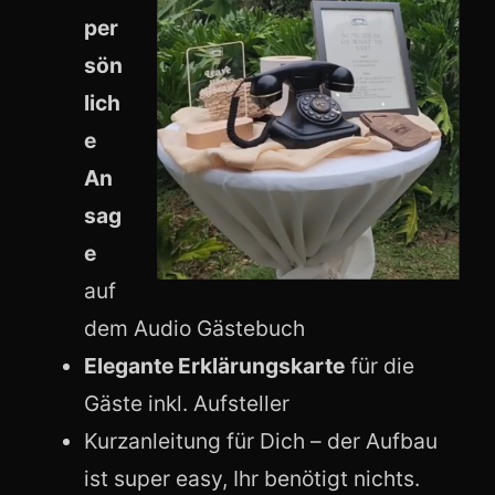
per
sön
lich
e
An
sag
e
auf
dem Audio Gästebuch
Elegante Erklärungskarte
für die
Gäste inkl. Aufsteller
Kurzanleitung für Dich – der Aufbau
ist super easy, Ihr benötigt nichts.