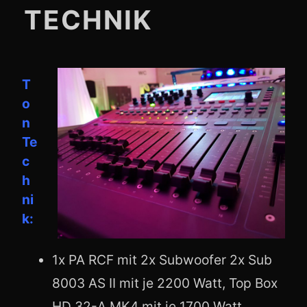
TECHNIK
T
o
n
Te
c
h
ni
k:
1x PA RCF mit 2x Subwoofer 2x Sub
8003 AS II mit je 2200 Watt, Top Box
HD 32-A MK4 mit je 1700 Watt