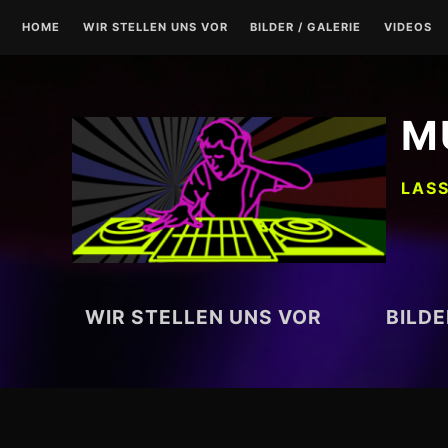
Zum
HOME
WIR STELLEN UNS VOR
BILDER / GALERIE
VIDEOS
Inhalt
springen
M
LASS
WIR STELLEN UNS VOR
BILDE